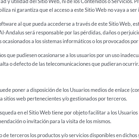
ad y utilidad del Sitio Web, ni de los Contenidos o Servicios. P
liza ni garantiza que el acceso a este Sitio Web no vaya a ser 
ftware al que pueda accederse a través de este Sitio Web, est
l-Andalus será responsable por las pérdidas, daños o perjuicio
os ocasionados a los sistemas informáticos o los provocados por 
s que pudiesen ocasionarse a los usuarios por un uso inadecua
alta o defecto de las telecomunicaciones que pudieran ocurrir
ede poner a disposición de los Usuarios medios de enlace (como
 sitios web pertenecientes y/o gestionados por terceros.
squeda en el Sitio Web tiene por objeto facilitar a los Usuario
ndación o invitación para la visita de los mismos.
o de terceros los productos y/o servicios disponibles en dichos 