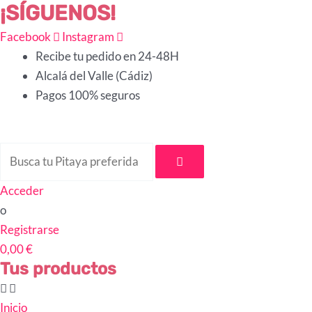
¡SÍGUENOS!
Ir
Busca
Busca
al
tu
tu
Facebook
Instagram
contenido
Pitaya
Pitaya
Recibe tu pedido en 24-48H
preferida
preferida
Alcalá del Valle (Cádiz)
:)
:)
Pagos 100% seguros
Acceder
o
Registrarse
0,00 €
Tus productos
Inicio