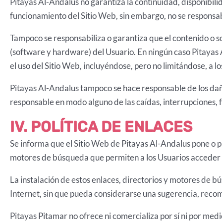
Pitayas Al-Andalus no garantiza la continuidad, disponibilid
funcionamiento del Sitio Web, sin embargo, no se responsabi
Tampoco se responsabiliza o garantiza que el contenido o so
(software y hardware) del Usuario. En ningún caso Pitayas A
el uso del Sitio Web, incluyéndose, pero no limitándose, a l
Pitayas Al-Andalus tampoco se hace responsable de los daño
responsable en modo alguno de las caídas, interrupciones, f
IV. POLÍTICA DE ENLACES
Se informa que el Sitio Web de Pitayas Al-Andalus pone o pu
motores de búsqueda que permiten a los Usuarios acceder a
La instalación de estos enlaces, directorios y motores de bú
Internet, sin que pueda considerarse una sugerencia, recome
Pitayas Pitamar no ofrece ni comercializa por sí ni por medi