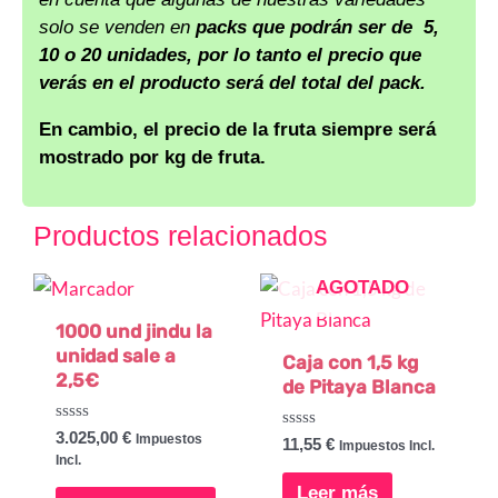
solo se venden en
packs que podrán ser de 5,
10 o 20 unidades, por lo tanto el precio que
verás en el producto será del total del pack.
En cambio, el precio de la fruta siempre será
mostrado por kg de fruta.
Productos relacionados
AGOTADO
1000 und jindu la
unidad sale a
Caja con 1,5 kg
2,5€
de Pitaya Blanca
Valorado
3.025,00
€
Impuestos
Valorado
11,55
€
Impuestos Incl.
con
con
Incl.
0
0
de
de
Leer más
5