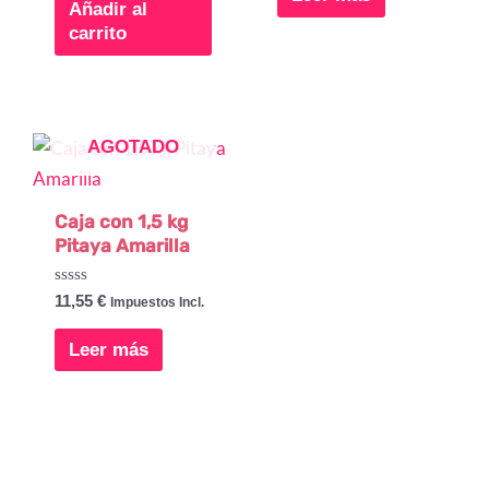
5
Añadir al
carrito
AGOTADO
Caja con 1,5 kg
Pitaya Amarilla
Valorado
11,55
€
Impuestos Incl.
con
0
de
Leer más
5