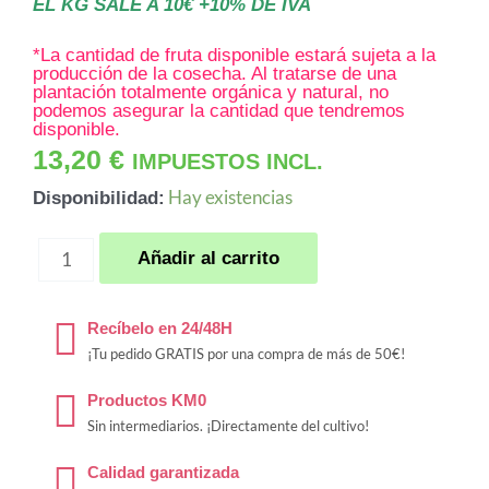
EL KG SALE A 10€ +10% DE IVA
*La cantidad de fruta disponible estará sujeta a la
producción de la cosecha. Al tratarse de una
plantación totalmente orgánica y natural, no
podemos asegurar la cantidad que tendremos
disponible.
13,20
€
IMPUESTOS INCL.
Caja
Hay existencias
Disponibilidad:
con
1,5
Añadir al carrito
kg
de
Recíbelo en 24/48H
Pitaya
¡Tu pedido GRATIS por una compra de más de 50€!
Roja
Productos KM0
cantidad
Sin intermediarios. ¡Directamente del cultivo!
Calidad garantizada