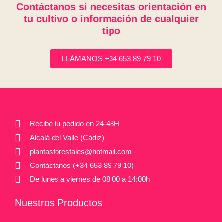
Contáctanos si necesitas orientación en
tu cultivo o información de cualquier
tipo
LLÁMANOS +34 653 89 79 10
Recibe tu pedido en 24-48H
Alcalá del Valle (Cádiz)
plantasforestales@hotmail.com
Contáctanos (+34 653 89 79 10)
De lunes a viernes de 08:00 a 14:00h
Nuestros Productos